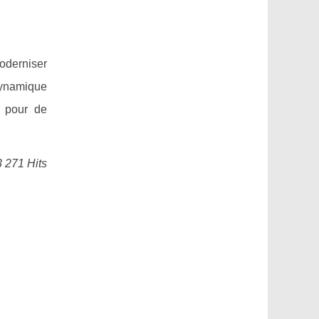
moderniser
dynamique
s pour de
3 271 Hits