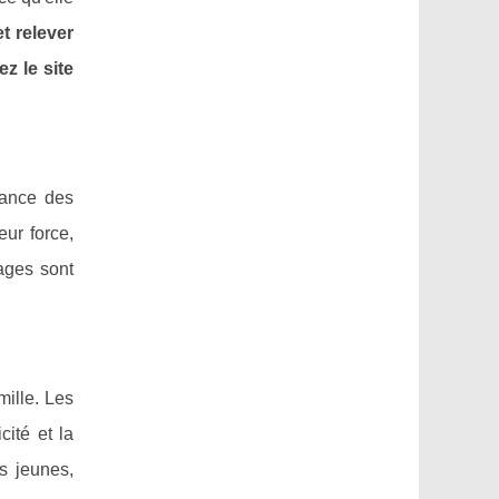
t relever
z le site
sance des
eur force,
tages sont
mille. Les
cité et la
s jeunes,