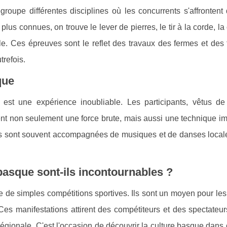
groupe différentes disciplines où les concurrents s'affrontent
plus connues, on trouve le lever de pierres, le tir à la corde, l
e. Ces épreuves sont le reflet des travaux des fermes et des 
refois.
que
 est une expérience inoubliable. Les participants, vêtus de
gent non seulement une force brute, mais aussi une technique 
ns sont souvent accompagnées de musiques et de danses locale
asque sont-ils incontournables ?
 de simples compétitions sportives. Ils sont un moyen pour le
 Ces manifestations attirent des compétiteurs et des spectateu
 régionale. C'est l'occasion de découvrir la culture basque dans 