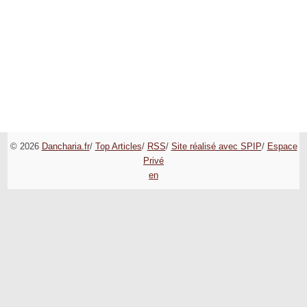
© 2026
Dancharia.fr
/
Top Articles
/
RSS
/
Site réalisé avec SPIP
/
Espace
Privé
en