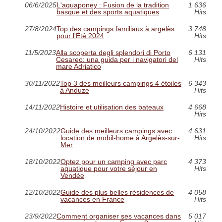
06/6/2025
L'aquaponey : Fusion de la tradition
1 636
basque et des sports aquatiques
Hits
27/8/2024
Top des campings familiaux à argelès
3 748
pour l'Été 2024
Hits
11/5/2023
Alla scoperta degli splendori di Porto
6 131
Cesareo: una guida per i navigatori del
Hits
mare Adriatico
30/11/2022
Top 3 des meilleurs campings 4 étoiles
6 343
à Anduze
Hits
14/11/2022
Histoire et utilisation des bateaux
4 668
Hits
24/10/2022
Guide des meilleurs campings avec
4 631
location de mobil-home à Argelès-sur-
Hits
Mer
18/10/2022
Optez pour un camping avec parc
4 373
aquatique pour votre séjour en
Hits
Vendée
12/10/2022
Guide des plus belles résidences de
4 058
vacances en France
Hits
23/9/2022
Comment organiser ses vacances dans
5 017