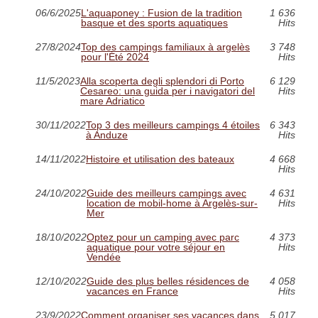
06/6/2025
L'aquaponey : Fusion de la tradition
1 636
basque et des sports aquatiques
Hits
27/8/2024
Top des campings familiaux à argelès
3 748
pour l'Été 2024
Hits
11/5/2023
Alla scoperta degli splendori di Porto
6 129
Cesareo: una guida per i navigatori del
Hits
mare Adriatico
30/11/2022
Top 3 des meilleurs campings 4 étoiles
6 343
à Anduze
Hits
14/11/2022
Histoire et utilisation des bateaux
4 668
Hits
24/10/2022
Guide des meilleurs campings avec
4 631
location de mobil-home à Argelès-sur-
Hits
Mer
18/10/2022
Optez pour un camping avec parc
4 373
aquatique pour votre séjour en
Hits
Vendée
12/10/2022
Guide des plus belles résidences de
4 058
vacances en France
Hits
23/9/2022
Comment organiser ses vacances dans
5 017